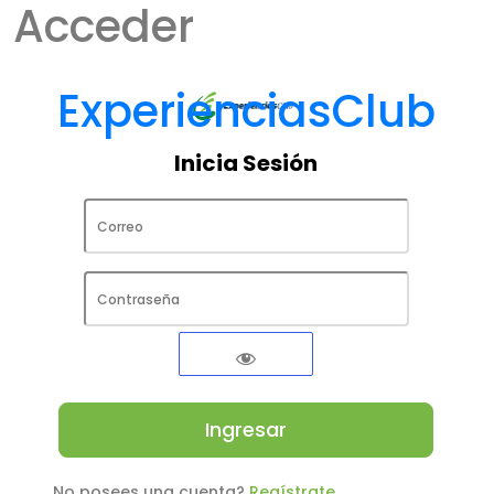
Acceder
ExperienciasClub
Inicia Sesión
No posees una cuenta?
Regístrate