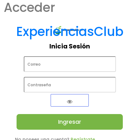
Acceder
ExperienciasClub
Inicia Sesión
No posees una cuenta?
Regístrate