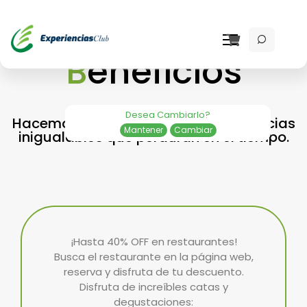
B
eneficios
Desea Cambiarlo?
Hacemos de tus momentos, experiencias
Mantener
Cambiar
inigualables que perduran en el tiempo.
¡Hasta 40% OFF en restaurantes!
Busca el restaurante en la página web,
reserva y disfruta de tu descuento.
Disfruta de increíbles catas y
degustaciones: