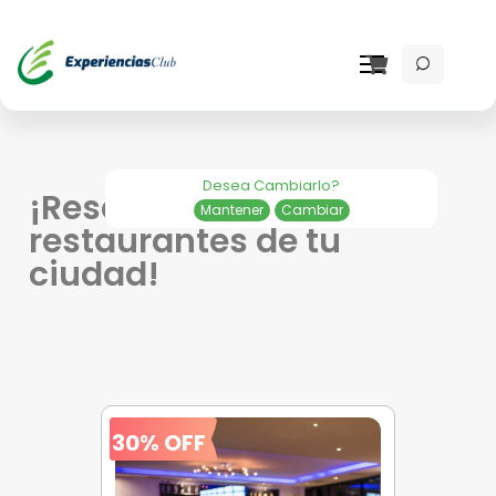
Desea Cambiarlo?
¡Reserva en los mejores
Mantener
Cambiar
restaurantes de tu
ciudad!
30% OFF