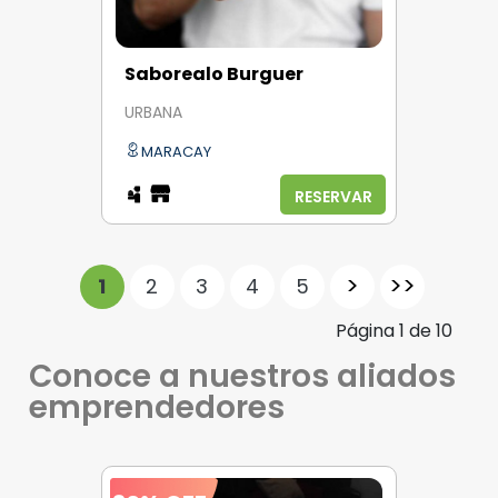
Saborealo Burguer
URBANA
MARACAY
RESERVAR
>
>>
1
2
3
4
5
Página
1
de
10
Conoce a nuestros aliados
emprendedores