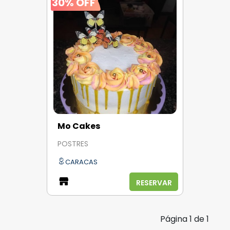
30% OFF
Mo Cakes
POSTRES
CARACAS
RESERVAR
Página
1
de
1