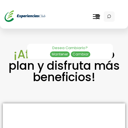
Desea Cambiarlo?
¡Afíliate
a nuestro
Mantener
Cambiar
plan y disfruta más
beneficios!