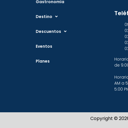
Gastronomía
Telé
Destino
0
0
Descuentos
0
0
Eventos
0
Horari
Planes
de 9:0
Horari
AM a 5
5:00 P
Copyright © 202