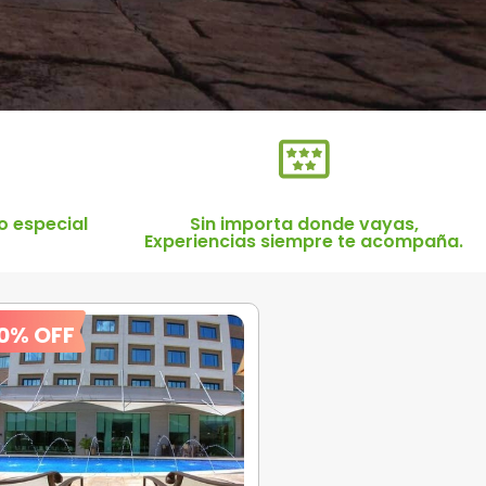
Hoteles.
o especial
Sin importa donde vayas,
Experiencias siempre te acompaña.
0% OFF