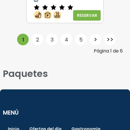
RESERVAR
>
>>
1
2
3
4
5
Página
1
de
6
Paquetes
MENÚ
Inicio
Ofertas del día
Gastronomía