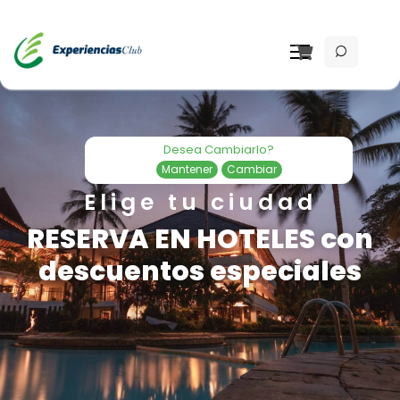
Desea Cambiarlo?
Mantener
Cambiar
Elige tu ciudad
RESERVA EN HOTELES con
descuentos especiales
Re