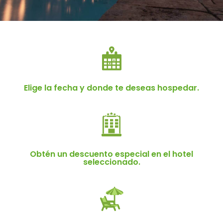
Hoteles.
Regalate gastronomía.
Elige la fecha y donde te deseas hospedar.
Re
Hoteles.
Obtén un descuento especial en el hotel
Hoteles.
Regalate gastronomía.
seleccionado.
Hoteles.