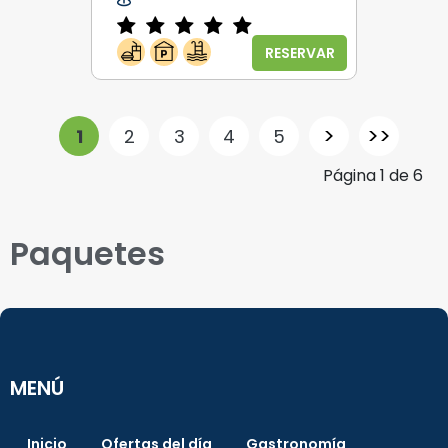
RESERVAR
>
>>
1
2
3
4
5
Página
1
de
6
Paquetes
MENÚ
Inicio
Ofertas del día
Gastronomía