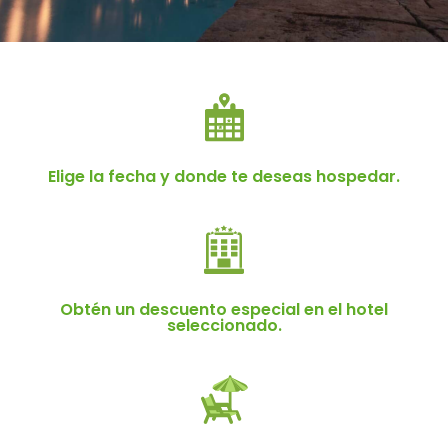
Hoteles.
Regalate gastronomía.
Elige la fecha y donde te deseas hospedar.
Re
Hoteles.
Obtén un descuento especial en el hotel
Hoteles.
Regalate gastronomía.
seleccionado.
Hoteles.