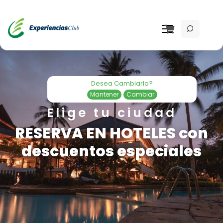
Desea Cambiarlo?
Mantener
Cambiar
Elige tu ciudad
RESERVA EN HOTELES con
descuentos especiales
Re