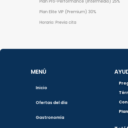
Plan Pro-Performance (Intermedio) 25%
Plan Elite VIP (Premium) 30%
Horario: Previa cita
MENÚ
AYU
Pre
Inicio
Tér
Con
Ofertas del día
Pla
Gastronomía