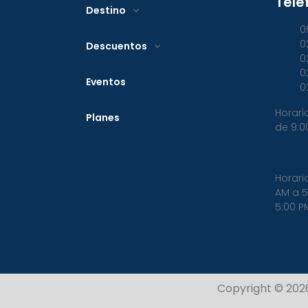
Telé
Destino
0
0
Descuentos
0
0
Eventos
0
Horari
Planes
de 9:0
Horari
AM a 5
5:00 P
Copyright © 202