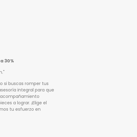
 a 30%
n."
o si buscas romper tus
asesoría integral para que
a y acompañamiento
ces a lograr. ¡Elige el
emos tu esfuerzo en