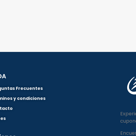
DA
guntas Frecuentes
minos y condiciones
tacto
Experi
nes
cupon
Encuen