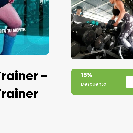
rainer -
15%
Descuento
Trainer