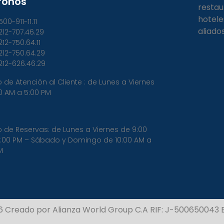
fonos
restau
hotele
500-911-11.11
aliado
212-707.46.29
212-750.64.11
212-750.64.29
212-626.46.29
o de Atención al Cliente : de Lunes a Viernes
0 AM a 5:00 PM
o de Reservas: de Lunes a Viernes de 9:00
:00 PM – Sábado y Domingo de 10:00 AM a
M
6 Creado por Alianza World Group C.A RIF: J-500650043 E