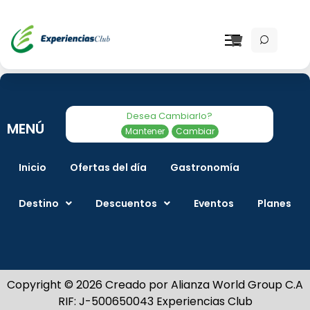
Inicia Sesión
|
Registro
Desea Cambiarlo?
MENÚ
Mantener
Cambiar
Inicio
Ofertas del día
Gastronomía
Destino
Descuentos
Eventos
Planes
Copyright © 2026 Creado por Alianza World Group C.A
RIF: J-500650043 Experiencias Club