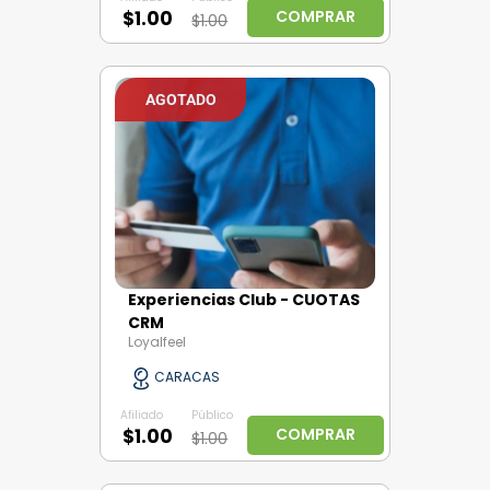
$1.00
COMPRAR
$1.00
AGOTADO
Experiencias Club - CUOTAS
CRM
Loyalfeel
CARACAS
Afiliado
Público
$1.00
COMPRAR
$1.00