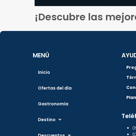
¡Descubre las mejor
MENÚ
AYU
Pre
Inicio
Tér
Con
Ofertas del día
Pla
Gastronomía
Telé
Destino
0
0
Descuentos