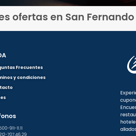
es ofertas en San Fernando
DA
guntas Frecuentes
minos y condiciones
tacto
Experi
nes
cupon
Encuen
restau
fonos
hotele
500-911-11.11
aliado
212-707.46.29