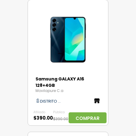
Samsung GALAXY A16
128+4GB
Movilapure C.a
DISTRITO CAPITAL
Afiliado
Público
$390.00
COMPRAR
$390.00