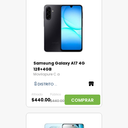
Samsung Galaxy A17 4G
128+4GB
Movilapure C.a
DISTRITO CAPITAL
Afiliado
Público
$440.00
COMPRAR
$440.00