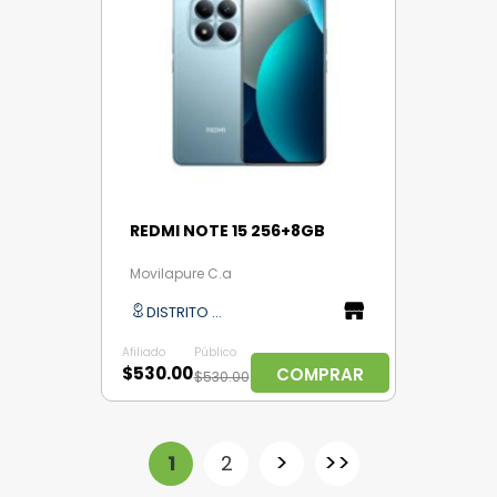
REDMI NOTE 15 256+8GB
Movilapure C.a
DISTRITO CAPITAL
Afiliado
Público
$530.00
COMPRAR
$530.00
>
>>
1
2