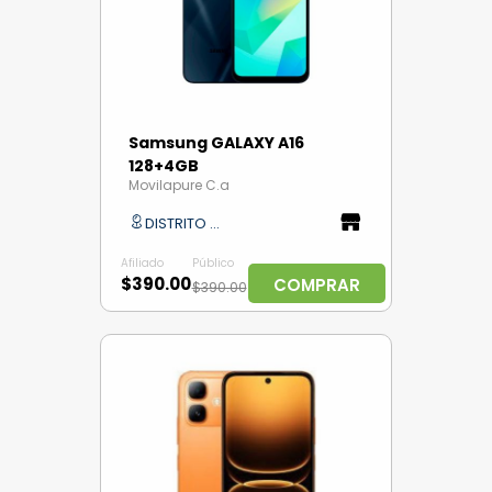
Samsung GALAXY A16
128+4GB
Movilapure C.a
DISTRITO CAPITAL
Afiliado
Público
$390.00
COMPRAR
$390.00