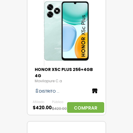
HONOR X5C PLUS 256+4GB
4G
Movilapure C.a
DISTRITO CAPITAL
Afiliado
Público
$420.00
COMPRAR
$420.00