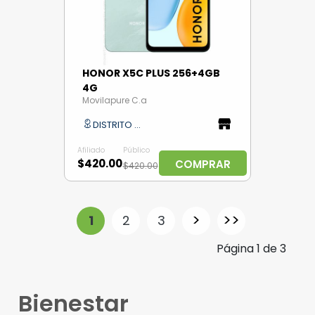
HONOR X5C PLUS 256+4GB
4G
Movilapure C.a
DISTRITO CAPITAL
Afiliado
Público
$420.00
COMPRAR
$420.00
>
>>
1
2
3
Página
1
de
3
Bienestar