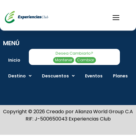
MENÚ
Desea Cambiarlo?
Inicio
Ofertas del día
Gastronomía
Mantener
Cambiar
Destino
Descuentos
Eventos
Planes
Copyright © 2026 Creado por Alianza World Group C.A
RIF: J-500650043 Experiencias Club