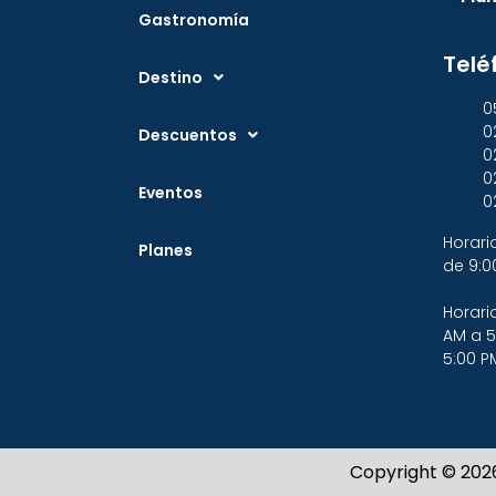
Gastronomía
Telé
Destino
0
0
Descuentos
0
0
Eventos
0
Horari
Planes
de 9:0
Horari
AM a 5
5:00 P
Copyright © 202