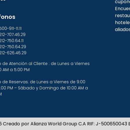
cupon
Encuen
restau
fonos
hotele
500-911-11.11
aliado
212-707.46.29
212-750.64.11
212-750.64.29
212-626.46.29
o de Atención al Cliente : de Lunes a Viernes
0 AM a 5:00 PM
o de Reservas: de Lunes a Viernes de 9:00
:00 PM – Sábado y Domingo de 10:00 AM a
M
6 Creado por Alianza World Group C.A RIF: J-500650043 E