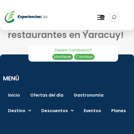
¡Descubre los mejores
restaurantes en Yaracuy!
Desea Cambiarlo?
Mantener
Cambiar
MENÚ
Inicio
Ofertas del día
Gastronomía
Destino
Descuentos
Eventos
Planes