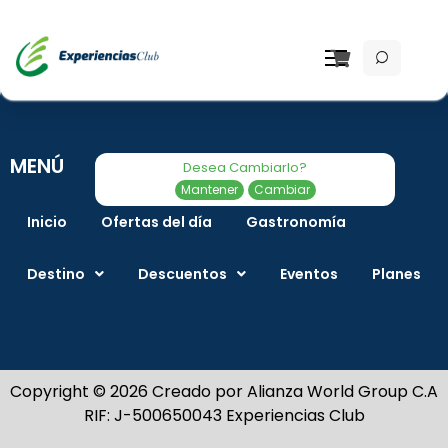
[PM_Search]
MENÚ
Desea Cambiarlo?
Mantener
Cambiar
Inicio
Ofertas del día
Gastronomía
Destino
Descuentos
Eventos
Planes
Copyright © 2026 Creado por Alianza World Group C.A
RIF: J-500650043 Experiencias Club