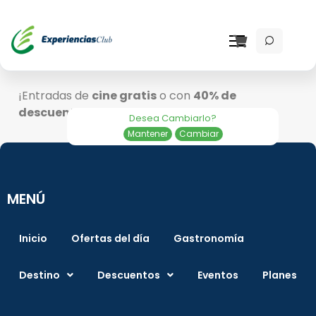
Entradas de cine
¡Entradas de
cine gratis
o con
40% de
descuento
!
Desea Cambiarlo?
Mantener
Cambiar
MENÚ
Inicio
Ofertas del día
Gastronomía
Destino
Descuentos
Eventos
Planes