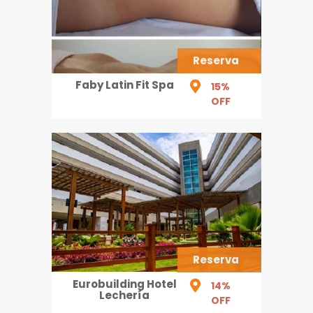
Reserva
Faby Latin Fit Spa
15%
OFF
Reserva
Eurobuilding Hotel
14%
Lechería
OFF