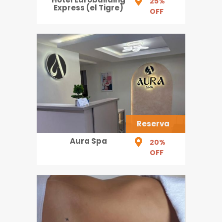
25%
Express (el Tigre)
OFF
Reserva
Aura Spa
20%
OFF