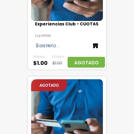
Experiencias Club - CUOTAS
Loyalfeel
DISTRITO CAPITAL
Afiliado
Público
$1.00
AGOTADO
$1.00
AGOTADO