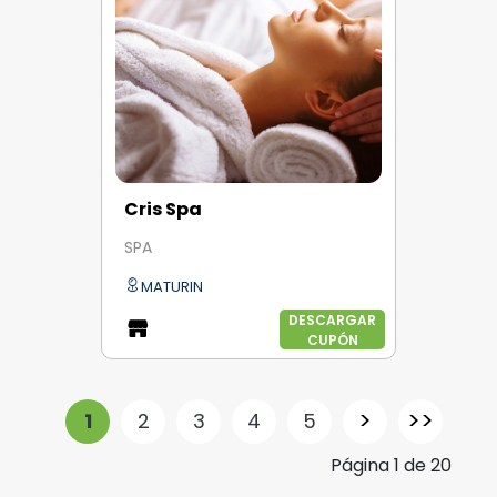
Cris Spa
SPA
MATURIN
DESCARGAR
CUPÓN
>
>>
1
2
3
4
5
Página
1
de
20