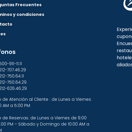
guntas Frecuentes
minos y condiciones
tacto
Experi
nes
cupon
Encuen
restau
fonos
hotele
500-911-11.11
aliado
212-707.46.29
212-750.64.11
212-750.64.29
212-626.46.29
o de Atención al Cliente : de Lunes a Viernes
0 AM a 5:00 PM
o de Reservas: de Lunes a Viernes de 9:00
:00 PM – Sábado y Domingo de 10:00 AM a
M