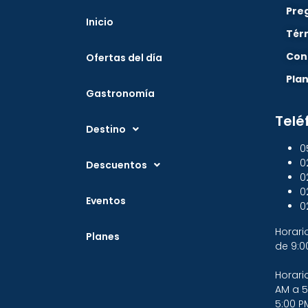
Pre
Inicio
Tér
Con
Ofertas del día
Pla
Gastronomía
Telé
Destino
0
0
Descuentos
0
0
Eventos
0
Horari
Planes
de 9:0
Horari
AM a 5
5:00 P