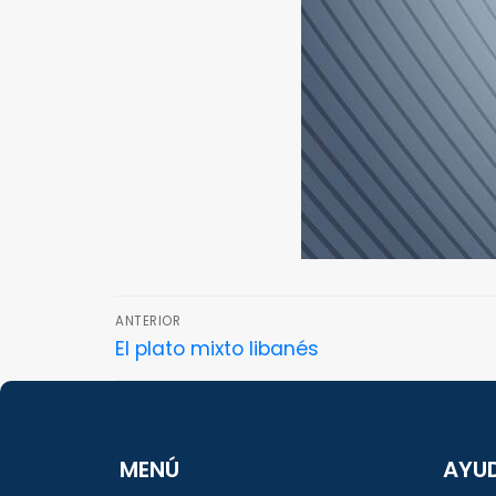
ANTERIOR
El plato mixto libanés
MENÚ
AYU