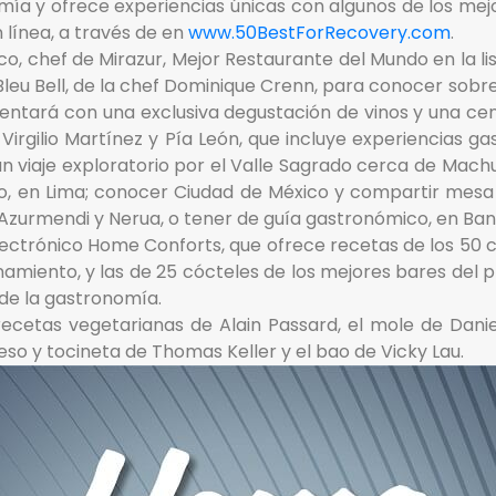
omía y ofrece experiencias únicas con algunos de los me
n línea, a través de en
www.50BestForRecovery.com
.
cco, chef de Mirazur, Mejor Restaurante del Mundo en la l
ja Bleu Bell, de la chef Dominique Crenn, para conocer sob
entará con una exclusiva degustación de vinos y una cen
 Virgilio Martínez y Pía León, que incluye experiencias 
 y un viaje exploratorio por el Valle Sagrado cerca de Mac
 en Lima; conocer Ciudad de México y compartir mesa c
, Azurmendi y Nerua, o tener de guía gastronómico, en B
electrónico Home Conforts, que ofrece recetas de los 50 c
miento, y las de 25 cócteles de los mejores bares del plan
de la gastronomía.
 recetas vegetarianas de Alain Passard, el mole de Danie
eso y tocineta de Thomas Keller y el bao de Vicky Lau.