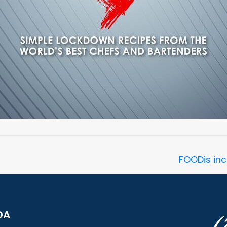
FOODis inc
DA