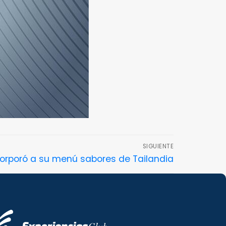
SIGUIENTE
orporó a su menú sabores de Tailandia