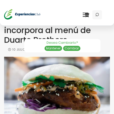
El Chicken Bao se
incorpora al menú de
Duarte Brothers
Desea Cambiarlo?
Mantener
Cambiar
10 JULIO 2020
NEWS