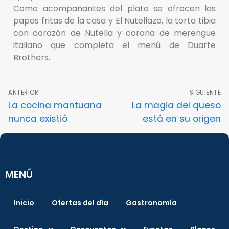
Como acompañantes del plato se ofrecen las
papas fritas de la casa y El Nutellazo, la torta tibia
con corazón de Nutella y corona de merengue
italiano que completa el menú de Duarte
Brothers.
ANTERIOR
SIGUIENTE
La cocina mantuana
La magia del queso
nunca existió
está en su origen
MENÚ
Inicio
Ofertas del día
Gastronomía