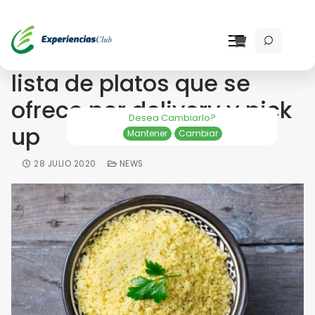
El couscous enriquece la
lista de platos que se
ofrece por delivery y pick
Desea Cambiarlo?
up
Mantener
Cambiar
28 JULIO 2020
NEWS