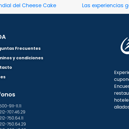
undial del Cheese Cake
Las experiencias 
DA
guntas Frecuentes
minos y condiciones
tacto
Experi
nes
cupon
Encuen
restau
fonos
hotele
500-911-11.11
aliado
212-707.46.29
212-750.64.11
212-750.64.29