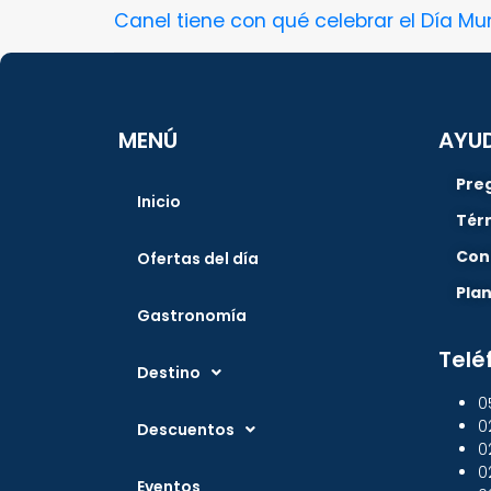
Canel tiene con qué celebrar el Día M
MENÚ
AYU
Pre
Inicio
Tér
Con
Ofertas del día
Pla
Gastronomía
Telé
Destino
0
0
Descuentos
0
0
Eventos