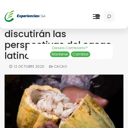
En un congreso se
discutirán las
perspectivas del cacao
Desea Cambiarlo?
latinoamericano
Mantener
Cambiar
12 OCTUBRE 2020
CACAO