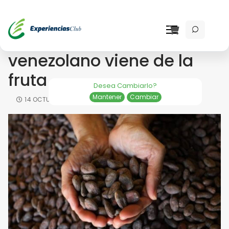
La calidad del chocolate
venezolano viene de la
fruta
Desea Cambiarlo?
Mantener
Cambiar
14 OCTUBRE 2020
CHOCOLATE