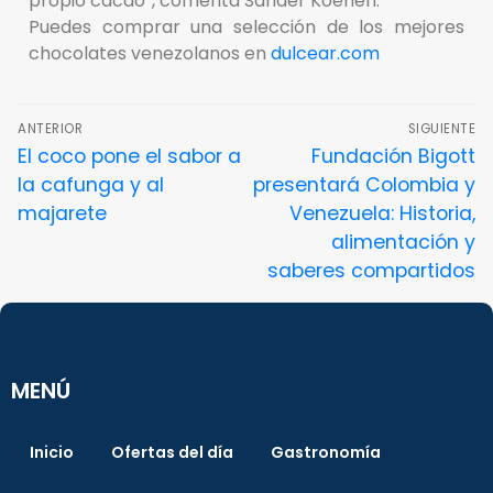
propio cacao”, comenta Sander Koenen.
Puedes comprar una selección de los mejores
chocolates venezolanos en
dulcear.com
ANTERIOR
SIGUIENTE
El coco pone el sabor a
Fundación Bigott
la cafunga y al
presentará Colombia y
majarete
Venezuela: Historia,
alimentación y
saberes compartidos
MENÚ
Inicio
Ofertas del día
Gastronomía