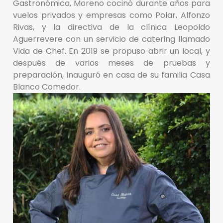
Gastronómica, Moreno cocinó durante años para
vuelos privados y empresas como Polar, Alfonzo
Rivas, y la directiva de la clínica Leopoldo
Aguerrevere con un servicio de catering llamado
Vida de Chef. En 2019 se propuso abrir un local, y
después de varios meses de pruebas y
preparación, inauguró en casa de su familia Casa
Blanco Comedor.