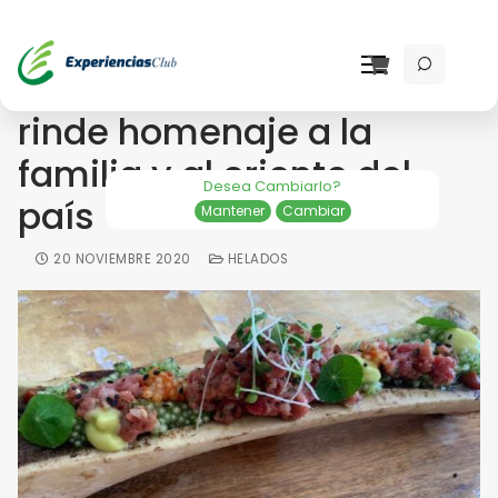
Casa Blanco Comedor
rinde homenaje a la
familia y al oriente del
Desea Cambiarlo?
país
Mantener
Cambiar
20 NOVIEMBRE 2020
HELADOS