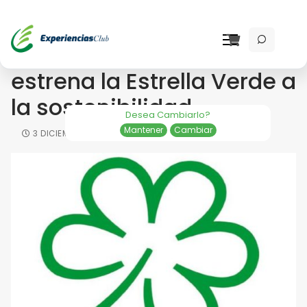
Guía Michelin Italia 2021
estrena la Estrella Verde a
la sostenibilidad
Desea Cambiarlo?
Mantener
Cambiar
3 DICIEMBRE 2020
NEWS