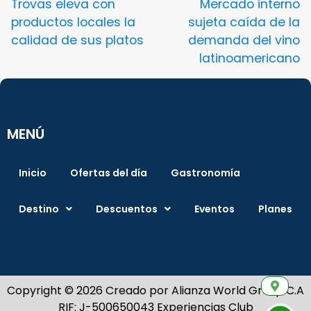
Trovas eleva con
Mercado interno
productos locales la
sujeta caída de la
calidad de sus platos
demanda del vino
latinoamericano
MENÚ
Inicio
Ofertas del día
Gastronomía
Destino
Descuentos
Eventos
Planes
Copyright © 2026 Creado por Alianza World Group C.A
RIF: J-500650043 Experiencias Club