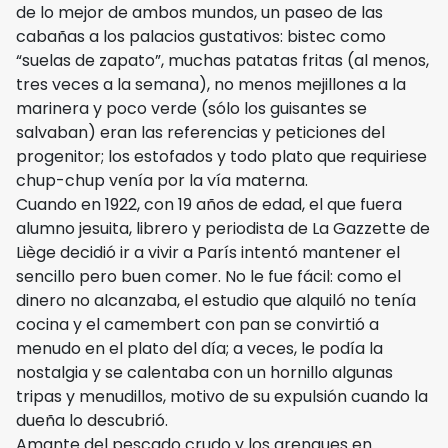
de lo mejor de ambos mundos, un paseo de las
cabañas a los palacios gustativos: bistec como
“suelas de zapato”, muchas patatas fritas (al menos,
tres veces a la semana), no menos mejillones a la
marinera y poco verde (sólo los guisantes se
salvaban) eran las referencias y peticiones del
progenitor; los estofados y todo plato que requiriese
chup-chup venía por la vía materna.
Cuando en 1922, con 19 años de edad, el que fuera
alumno jesuita, librero y periodista de La Gazzette de
Liège decidió ir a vivir a París intentó mantener el
sencillo pero buen comer. No le fue fácil: como el
dinero no alcanzaba, el estudio que alquiló no tenía
cocina y el camembert con pan se convirtió a
menudo en el plato del día; a veces, le podía la
nostalgia y se calentaba con un hornillo algunas
tripas y menudillos, motivo de su expulsión cuando la
dueña lo descubrió.
Amante del pescado crudo y los arenques en