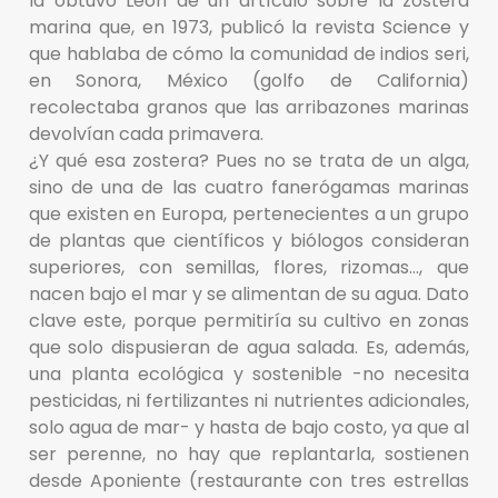
la obtuvo León de un artículo sobre la zostera
marina que, en 1973, publicó la revista Science y
que hablaba de cómo la comunidad de indios seri,
en Sonora, México (golfo de California)
recolectaba granos que las arribazones marinas
devolvían cada primavera.
¿Y qué esa zostera? Pues no se trata de un alga,
sino de una de las cuatro fanerógamas marinas
que existen en Europa, pertenecientes a un grupo
de plantas que científicos y biólogos consideran
superiores, con semillas, flores, rizomas…, que
nacen bajo el mar y se alimentan de su agua. Dato
clave este, porque permitiría su cultivo en zonas
que solo dispusieran de agua salada. Es, además,
una planta ecológica y sostenible -no necesita
pesticidas, ni fertilizantes ni nutrientes adicionales,
solo agua de mar- y hasta de bajo costo, ya que al
ser perenne, no hay que replantarla, sostienen
desde Aponiente (restaurante con tres estrellas