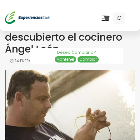
El cereal marino que ha
descubierto el cocinero
Ángel León
Desea Cambiarlo?
Mantener
Cambiar
14 ENERO 2021
NEWS