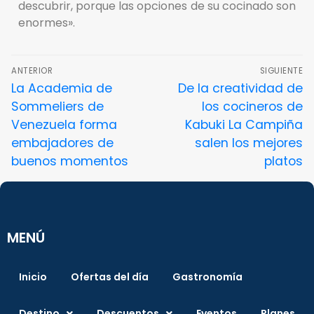
descubrir, porque las opciones de su cocinado son
enormes».
ANTERIOR
SIGUIENTE
La Academia de
De la creatividad de
Sommeliers de
los cocineros de
Venezuela forma
Kabuki La Campiña
embajadores de
salen los mejores
buenos momentos
platos
MENÚ
Inicio
Ofertas del día
Gastronomía
Destino
Descuentos
Eventos
Planes