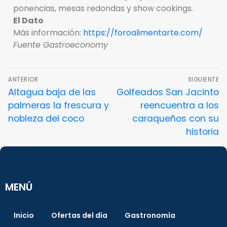
ponencias, mesas redondas y show cookings.
El Dato
Más información:
https://foroalimentarte.com/
Fuente Gastroeconomy
ANTERIOR
SIGUIENTE
Altagua‌ ‌baja‌ ‌de‌ ‌las‌
Golfeados San Jacinto
‌palmeras‌ ‌la‌ ‌frescura‌ ‌y‌
reencuentra a los
‌nobleza‌ ‌del‌ ‌coco‌
caraqueños con su
historia
MENÚ
Inicio
Ofertas del día
Gastronomía