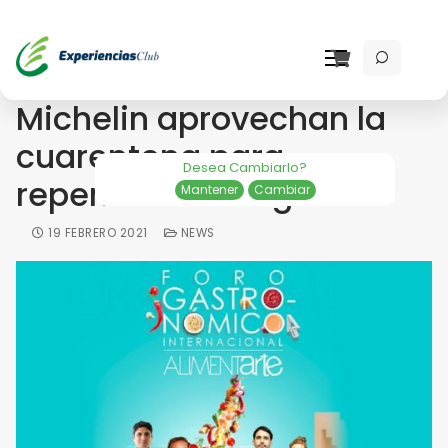
Chefs de estrellas
Michelin aprovechan la
cuarentena para
Desea Cambiarlo?
repensar sus negocios
Mantener
Cambiar
19 FEBRERO 2021
NEWS