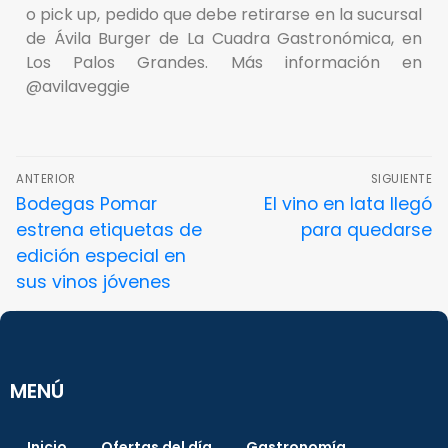
o pick up, pedido que debe retirarse en la sucursal
de Ávila Burger de La Cuadra Gastronómica, en
Los Palos Grandes. Más información en
@avilaveggie
ANTERIOR
SIGUIENTE
Bodegas Pomar
El vino en lata llegó
estrena etiquetas de
para quedarse
edición especial en
sus vinos jóvenes
MENÚ
Inicio
Ofertas del día
Gastronomía