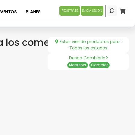
¡REGÍSTRATE!
INICIA SESIÓN
EVENTOS
PLANES
 a los comensales
Estas viendo productos para :
Todos los estados
Desea Cambiarlo?
Mantener
Cambiar