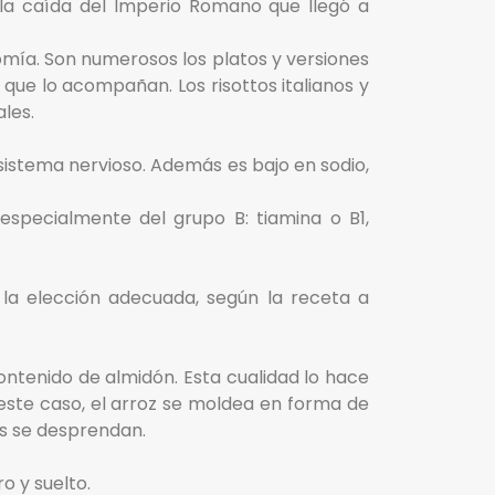
la caída del Imperio Romano que llegó a
nomía. Son numerosos los platos y versiones
que lo acompañan. Los risottos italianos y
les.
l sistema nervioso. Además es bajo en sodio,
specialmente del grupo B: tiamina o B1,
 la elección adecuada, según la receta a
ontenido de almidón. Esta cualidad lo hace
n este caso, el arroz se moldea en forma de
os se desprendan.
o y suelto.