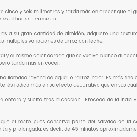
re cinco y seis milímetros y tarda más en crecer que el
oces al horno o cazuelas.
ias a su gran cantidad de almidón, adquiere una textu
las multiples variaciones de arroz con leche.
gral y el mismo color dorado que se vuelve blanco al coce
 pero tarda más en cocer.
ba llamada “avena de agua” o “arroz indio”. Es más fino q
interés radica más en su efecto decorativo que en sus cu
e entero y suelto tras la cocción. Procede de la India
que el resto pues conserva parte del salvado de la 
enta y prolongada, es decir, de 45 minutos aproximadame