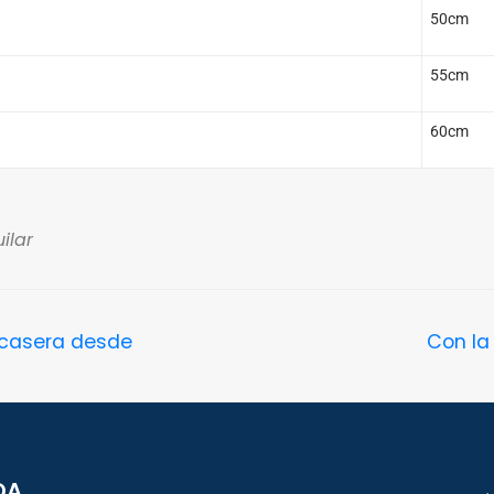
50cm
55cm
60cm
ilar
 casera desde
Con la
DA