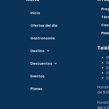
Pre
Inicio
Tér
Con
Ofertas del día
Pla
Gastronomía
Telé
Destino
0
0
Descuentos
0
0
Eventos
0
Horari
Planes
de 9:0
Horari
AM a 5