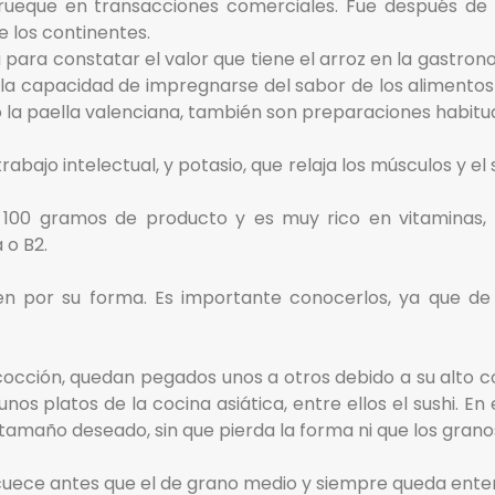
ueque en transacciones comerciales. Fue después de 
e los continentes.
 para constatar el valor que tiene el arroz en la gastro
 la capacidad de impregnarse del sabor de los alimentos 
mo la paella valenciana, también son preparaciones habitua
trabajo intelectual, y potasio, que relaja los músculos y e
 100 gramos de producto y es muy rico en vitaminas, e
 o B2.
guen por su forma. Es importante conocerlos, ya que de
 cocción, quedan pegados unos a otros debido a su alto c
nos platos de la cocina asiática, entre ellos el sushi. E
l tamaño deseado, sin que pierda la forma ni que los gran
 cuece antes que el de grano medio y siempre queda enter