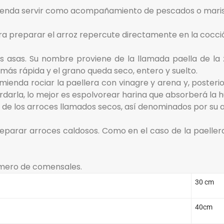
ienda servir como acompañamiento de pescados o marisc
para preparar el arroz repercute directamente en la cocci
s asas. Su nombre proviene de la llamada paella de la
más rápida y el grano queda seco, entero y suelto.
mienda rociar la paellera con vinagre y arena y, posteri
ardarla, lo mejor es espolvorear harina que absorberá la 
ón de los arroces llamados secos, así denominados por su 
 preparar arroces caldosos. Como en el caso de la paelle
úmero de comensales.
30 cm
40cm