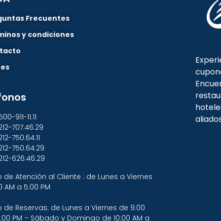
guntas Frecuentes
minos y condiciones
tacto
Experi
nes
cupon
Encuen
restau
fonos
hotele
500-911-11.11
aliado
212-707.46.29
212-750.64.11
212-750.64.29
212-626.46.29
o de Atención al Cliente : de Lunes a Viernes
0 AM a 5:00 PM
o de Reservas: de Lunes a Viernes de 9:00
:00 PM – Sábado y Domingo de 10:00 AM a