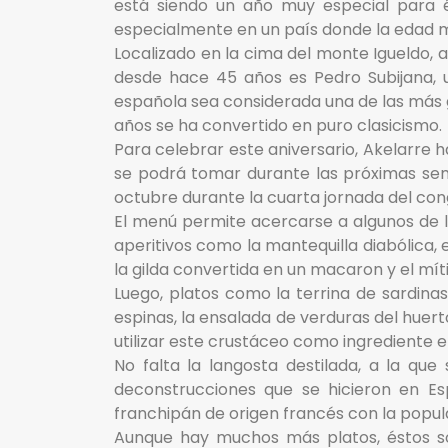
está siendo un año muy especial para é
especialmente en un país donde la edad me
Localizado en la cima del monte Igueldo, a
desde hace 45 años es Pedro Subijana, 
española sea considerada una de las más 
años se ha convertido en puro clasicismo.
Para celebrar este aniversario, Akelarre
se podrá tomar durante las próximas sem
octubre durante la cuarta jornada del co
El menú permite acercarse a algunos de lo
aperitivos como la mantequilla diabólica,
la gilda convertida en un macaron y el míti
Luego, platos como la terrina de sardina
espinas, la ensalada de verduras del huer
utilizar este crustáceo como ingrediente en
No falta la langosta destilada, a la que 
deconstrucciones que se hicieron en Es
franchipán de origen francés con la popul
Aunque hay muchos más platos, éstos so