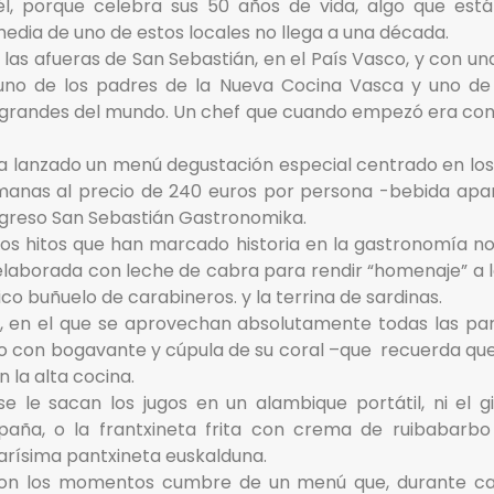
l, porque celebra sus 50 años de vida, algo que est
dia de uno de estos locales no llega a una década.
 las afueras de San Sebastián, en el País Vasco, y con una
uno de los padres de la Nueva Cocina Vasca y uno de
grandes del mundo. Un chef que cuando empezó era cons
 ha lanzado un menú degustación especial centrado en lo
anas al precio de 240 euros por persona -bebida apart
ngreso San Sebastián Gastronomika.
s hitos que han marcado historia en la gastronomía no 
 elaborada con leche de cabra para rendir “homenaje” a la
co buñuelo de carabineros. y la terrina de sardinas.
s, en el que se aprovechan absolutamente todas las part
to con bogavante y cúpula de su coral –que recuerda que
 la alta cocina.
se le sacan los jugos en un alambique portátil, ni el 
paña, o la frantxineta frita con crema de ruibabarbo
arísima pantxineta euskalduna.
n los momentos cumbre de un menú que, durante casi