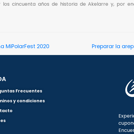
 los cincuenta años de historia de Akelarre y, por en
ma MiPolarFest 2020
Preparar la are
DA
guntas Frecuentes
minos y condiciones
tacto
Experi
nes
cupon
Encuen