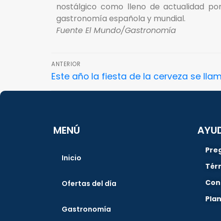
nostálgico como lleno de actualidad por
gastronomía española y mundial.
Fuente El Mundo/Gastronomía
ANTERIOR
Este año la fiesta de la cerveza se lla
MENÚ
AYU
Pre
Inicio
Tér
Con
Ofertas del día
Pla
Gastronomía