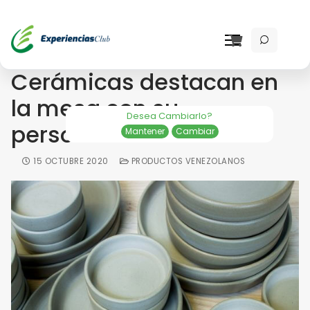
Las vajillas de Mikú
Cerámicas destacan en
la mesa con su
Desea Cambiarlo?
personalidad
Mantener
Cambiar
15 OCTUBRE 2020
PRODUCTOS VENEZOLANOS