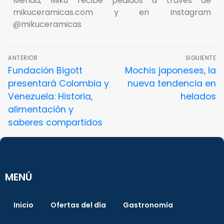
Mérida, Mikú recibe pedidos a través de
mikuceramicas.com y en Instagram
@mikuceramicas
ANTERIOR
SIGUIENTE
Fundación Bigott
Mochis japoneses, la
presentará Colombia y
nueva tendencia en
Venezuela: Historia,
helados
alimentación y
saberes compartidos
MENÚ
Inicio
Ofertas del día
Gastronomía