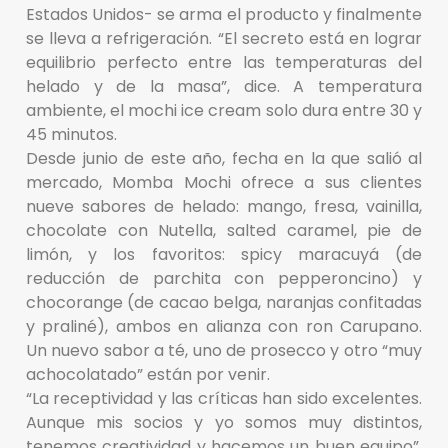
Estados Unidos- se arma el producto y finalmente
se lleva a refrigeración. “El secreto está en lograr
equilibrio perfecto entre las temperaturas del
helado y de la masa”, dice. A temperatura
ambiente, el mochi ice cream solo dura entre 30 y
45 minutos.
Desde junio de este año, fecha en la que salió al
mercado, Momba Mochi ofrece a sus clientes
nueve sabores de helado: mango, fresa, vainilla,
chocolate con Nutella, salted caramel, pie de
limón, y los favoritos: spicy maracuyá (de
reducción de parchita con pepperoncino) y
chocorange (de cacao belga, naranjas confitadas
y praliné), ambos en alianza con ron Carupano.
Un nuevo sabor a té, uno de prosecco y otro “muy
achocolatado” están por venir.
“La receptividad y las críticas han sido excelentes.
Aunque mis socios y yo somos muy distintos,
tenemos creatividad y hacemos un buen equipo”,