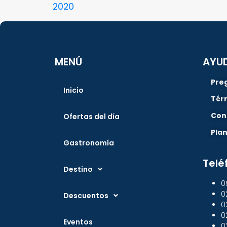
2020
MENÚ
AYU
Pre
Inicio
Tér
Con
Ofertas del día
Pla
Gastronomía
Telé
Destino
0
0
Descuentos
0
0
Eventos
0