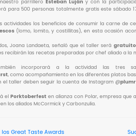
maestro parrillero
Esteban Luján
y con la participac
rá para 500 personas totalmente gratis este sábado 17
 actividades los beneficios de consumir la carne de ce
rescos
(lomo, lomito, y costillitas), en esta ocasión a
os, Joana Landaeta, señaló que el taller será
gratuito
tes recibirán las recetas preparadas por chef aliado a l
mbién incorporará a la actividad las tres sa
rst
, como acompañamiento en los diferentes platos ba
n el taller deben seguir la cuenta de Instagram @
plumr
rá el
Porktoberfest
en alianza con Polar, empresa que 
en los aliados McCormick y Carbonzulia.
n los Great Taste Awards
Su