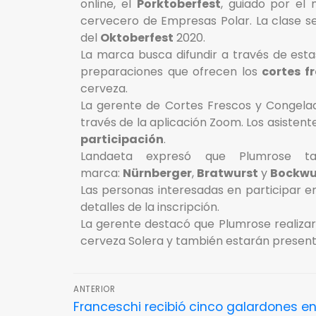
online, el
Porktoberfest
, guiado por el 
cervecero de Empresas Polar. La clase se
del
Oktoberfest
2020.
La marca busca difundir a través de estas
preparaciones que ofrecen los
cortes f
cerveza.
La gerente de Cortes Frescos y Congelad
través de la aplicación Zoom. Los asisten
participación
.
Landaeta expresó que Plumrose ta
marca:
Nürnberger
,
Bratwurst
y
Bockwu
Las personas interesadas en participar e
detalles de la inscripción.
La gerente destacó que Plumrose realiza
cerveza Solera y también estarán present
ANTERIOR
Franceschi recibió cinco galardones e