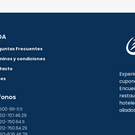
DA
guntas Frecuentes
minos y condiciones
tacto
Experi
nes
cupon
Encuen
restau
fonos
hotele
500-911-11.11
aliado
212-707.46.29
212-750.64.11
212-750.64.29
212-626.46.29