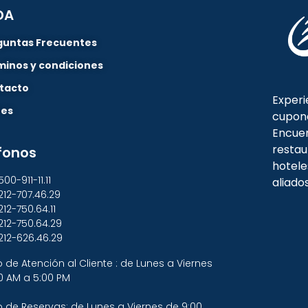
DA
guntas Frecuentes
minos y condiciones
tacto
Experi
nes
cupon
Encuen
restau
fonos
hotele
500-911-11.11
aliado
212-707.46.29
212-750.64.11
212-750.64.29
212-626.46.29
o de Atención al Cliente : de Lunes a Viernes
0 AM a 5:00 PM
o de Reservas: de Lunes a Viernes de 9:00