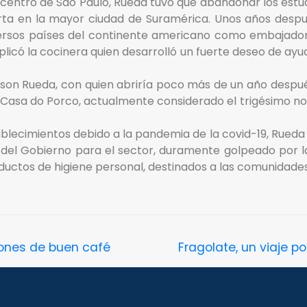
el centro de Sao Paulo, Rueda tuvo que abandonar los estu
a en la mayor ciudad de Suramérica. Unos años despué
diversos países del continente americano como embajado
plicó la cocinera quien desarrolló un fuerte deseo de ayud
rson Rueda, con quien abriría poco más de un año despué
A Casa do Porco, actualmente considerado el trigésimo n
blecimientos debido a la pandemia de la covid-19, Rueda r
o del Gobierno para el sector, duramente golpeado por la 
oductos de higiene personal, destinados a las comunidade
iones de buen café
Fragolate, un viaje p