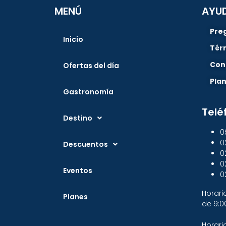
MENÚ
AYU
Pre
Inicio
Tér
Con
Ofertas del día
Pla
Gastronomía
Telé
Destino
0
0
Descuentos
0
0
Eventos
0
Horari
Planes
de 9:0
Horari