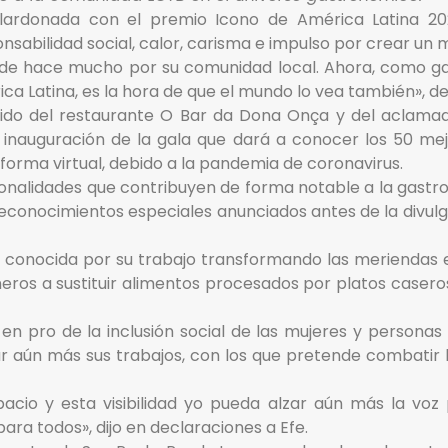
lardonada con el premio Icono de América Latina 20
nsabilidad social, calor, carisma e impulso por crear un
de hace mucho por su comunidad local. Ahora, como g
a Latina, es la hora de que el mundo lo vea también», de
arido del restaurante O Bar da Dona Onça y del aclama
 inauguración de la gala que dará a conocer los 50 me
forma virtual, debido a la pandemia de coronavirus.
sonalidades que contribuyen de forma notable a la gastr
 reconocimientos especiales anunciados antes de la divulga
conocida por su trabajo transformando las meriendas e
neros a sustituir alimentos procesados por platos caseros
n pro de la inclusión social de las mujeres y personas
car aún más sus trabajos, con los que pretende combatir l
cio y esta visibilidad yo pueda alzar aún más la voz 
ra todos», dijo en declaraciones a Efe.