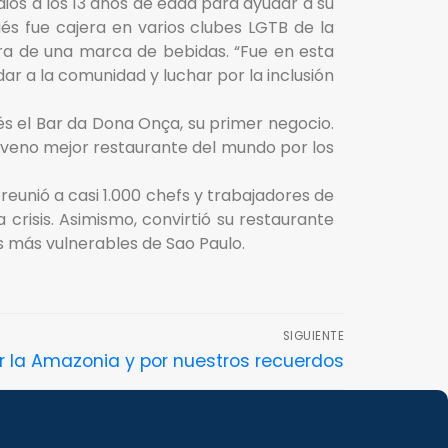
dios a los 13 años de edad para ayudar a su
s fue cajera en varios clubes LGTB de la
ra de una marca de bebidas. “Fue en esta
ar a la comunidad y luchar por la inclusión
s el Bar da Dona Onça, su primer negocio.
oveno mejor restaurante del mundo por los
eunió a casi 1.000 chefs y trabajadores de
crisis. Asimismo, convirtió su restaurante
s más vulnerables de Sao Paulo.
SIGUIENTE
or la Amazonia y por nuestros recuerdos