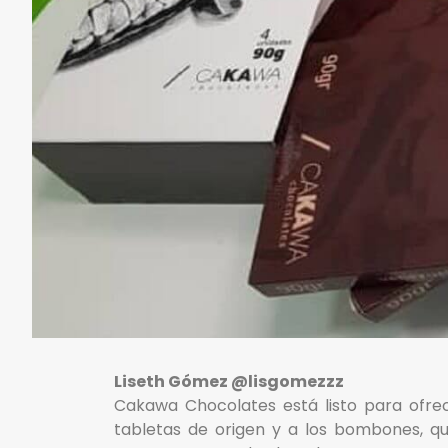
Liseth Gómez @lisgomezzz
Cakawa Chocolates está listo para ofrece
tabletas de origen y a los bombones, q