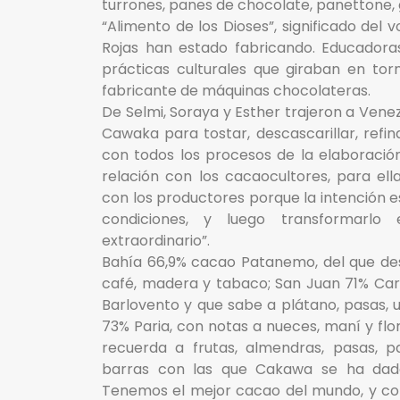
turrones, panes de chocolate, panettone, 
“Alimento de los Dioses”, significado del
Rojas han estado fabricando. Educadora
prácticas culturales que giraban en tor
fabricante de máquinas chocolateras.
De Selmi, Soraya y Esther trajeron a Venez
Cawaka para tostar, descascarillar, refin
con todos los procesos de la elaboraci
relación con los cacaocultores, para el
con los productores porque la intención e
condiciones, y luego transformarl
extraordinario”.
Bahía 66,9% cacao Patanemo, del que des
café, madera y tabaco; San Juan 71% Ca
Barlovento y que sabe a plátano, pasas, u
73% Paria, con notas a nueces, maní y flor
recuerda a frutas, almendras, pasas, p
barras con las que Cakawa se ha dado
Tenemos el mejor cacao del mundo, y c