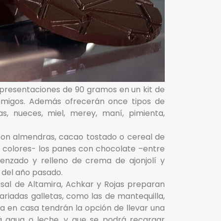
 presentaciones de 90 gramos en un kit de
n amigos. Además ofrecerán once tipos de
, nueces, miel, merey, maní, pimienta,
son almendras, cacao tostado o cereal de
e colores- los panes con chocolate –entre
renzado y relleno de crema de ajonjolí y
o del año pasado.
rsal de Altamira, Achkar y Rojas preparan
riadas galletas, como las de mantequilla,
a en casa tendrán la opción de llevar una
ará agua o leche, y que se podrá recargar