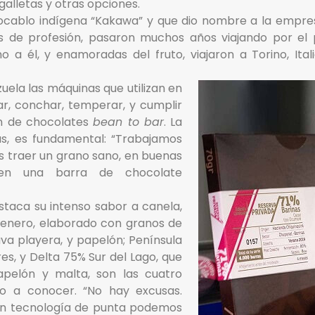
galletas y otras opciones.
 vocablo indígena “Kakawa” y que dio nombre a la empre
s de profesión, pasaron muchos años viajando por el p
no a él, y enamoradas del fruto, viajaron a Torino, It
uela las máquinas que utilizan en
ar, conchar, temperar, y cumplir
ón de chocolates
bean to bar
. La
las, es fundamental: “Trabajamos
s traer un grano sano, en buenas
o en una barra de chocolate
taca su intenso sabor a canela,
renero, elaborado con granos de
va playera, y papelón; Península
es, y Delta 75% Sur del Lago, que
apelón y malta, son las cuatro
 a conocer. “No hay excusas.
on tecnología de punta podemos