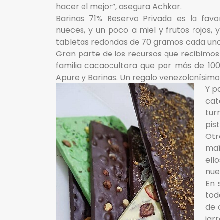
hacer el mejor”, asegura Achkar.
Barinas 71% Reserva Privada es la favo
nueces, y un poco a miel y frutos rojos, 
tabletas redondas de 70 gramos cada una.
Gran parte de los recursos que recibimos 
familia cacaocultora que por más de 10
Apure y Barinas. Un regalo venezolanísimo
Y p
cat
tur
pist
Otr
maí
ell
nue
En 
tod
de 
jar