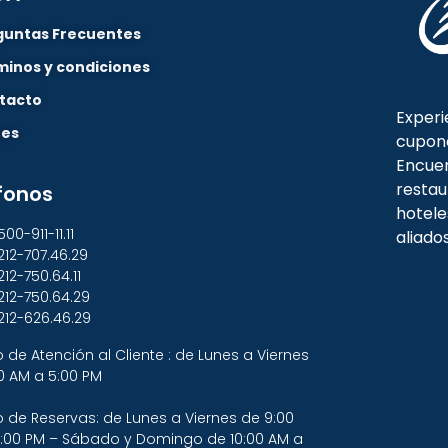
guntas Frecuentes
minos y condiciones
tacto
Experi
nes
cupon
Encuen
restau
fonos
hotele
500-911-11.11
aliado
212-707.46.29
212-750.64.11
212-750.64.29
212-626.46.29
o de Atención al Cliente : de Lunes a Viernes
0 AM a 5:00 PM
o de Reservas: de Lunes a Viernes de 9:00
:00 PM – Sábado y Domingo de 10:00 AM a