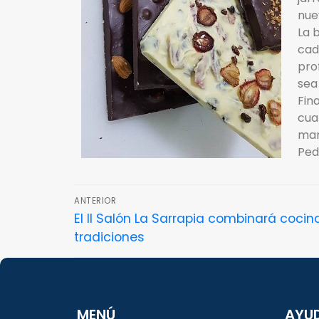
nue
La 
cad
pro
sea
Fin
cua
mar
Ped
ANTERIOR
El II Salón La Sarrapia combinará cocin
tradiciones
MENÚ
AYU