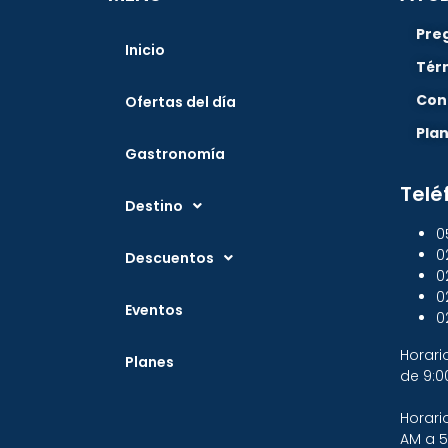
Pre
Inicio
Tér
Con
Ofertas del día
Pla
Gastronomía
Telé
Destino
0
0
Descuentos
0
0
Eventos
0
Horari
Planes
de 9:0
Horari
AM a 5