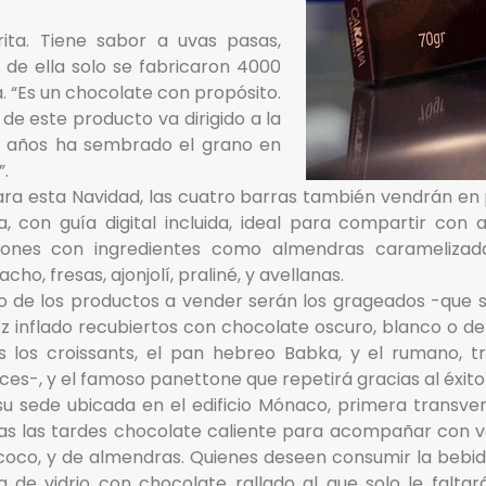
rita. Tiene sabor a uvas pasas,
y de ella solo se fabricaron 4000
 “Es un chocolate con propósito.
de este producto va dirigido a la
0 años ha sembrado el grano en
”.
ara esta Navidad, las cuatro barras también vendrán en
a, con guía digital incluida, ideal para compartir co
rones con ingredientes como almendras caramelizadas
acho, fresas, ajonjolí, praliné, y avellanas.
o de los productos a vender serán los grageados -que 
z inflado recubiertos con chocolate oscuro, blanco o d
os los croissants, el pan hebreo Babka, y el rumano, t
ces-, y el famoso panettone que repetirá gracias al éxit
su sede ubicada en el edificio Mónaco, primera transve
as las tardes chocolate caliente para acompañar con va
coco, y de almendras. Quienes deseen consumir la bebid
ra de vidrio con chocolate rallado al que solo le falt