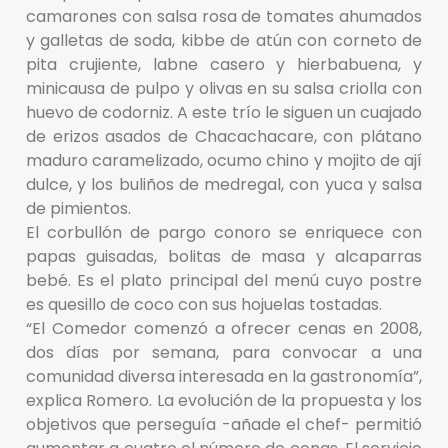
camarones con salsa rosa de tomates ahumados
y galletas de soda, kibbe de atún con corneto de
pita crujiente, labne casero y hierbabuena, y
minicausa de pulpo y olivas en su salsa criolla con
huevo de codorniz. A este trío le siguen un cuajado
de erizos asados de Chacachacare, con plátano
maduro caramelizado, ocumo chino y mojito de ají
dulce, y los buliños de medregal, con yuca y salsa
de pimientos.
El corbullón de pargo conoro se enriquece con
papas guisadas, bolitas de masa y alcaparras
bebé. Es el plato principal del menú cuyo postre
es quesillo de coco con sus hojuelas tostadas.
“El Comedor comenzó a ofrecer cenas en 2008,
dos días por semana, para convocar a una
comunidad diversa interesada en la gastronomía”,
explica Romero. La evolución de la propuesta y los
objetivos que perseguía -añade el chef- permitió