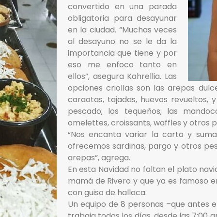
convertido en una parada
obligatoria para desayunar
en la ciudad. “Muchas veces
al desayuno no se le da la
importancia que tiene y por
eso me enfoco tanto en
ellos”, asegura Kahrellia. Las
opciones criollas son las arepas dul
caraotas, tajadas, huevos revueltos,
pescado; los tequeños; las mandoc
omelettes, croissants, waffles y otros p
“Nos encanta variar la carta y suma
ofrecemos sardinas, pargo y otros pe
arepas”, agrega.
En esta Navidad no faltan el plato nav
mamá de Rivero y que ya es famoso en
con guiso de hallaca.
Un equipo de 8 personas –que antes e
trabaja todos los días, desde las 7:00 