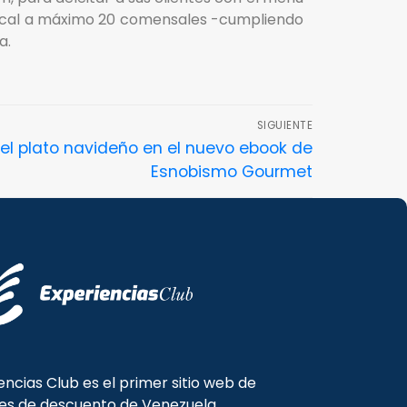
 local a máximo 20 comensales -cumpliendo
a.
SIGUIENTE
 el plato navideño en el nuevo ebook de
Esnobismo Gourmet
encias Club es el primer sitio web de
es de descuento de Venezuela.