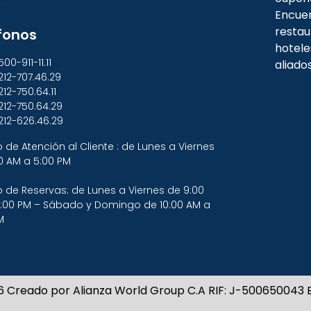
Encuen
restau
fonos
hotele
500-911-11.11
aliado
212-707.46.29
212-750.64.11
212-750.64.29
212-626.46.29
o de Atención al Cliente : de Lunes a Viernes
0 AM a 5:00 PM
o de Reservas: de Lunes a Viernes de 9:00
:00 PM – Sábado y Domingo de 10:00 AM a
M
6 Creado por Alianza World Group C.A RIF: J-500650043 E