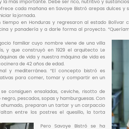
y la más importante. Debe ser rico, nutritivo y sustanci
10 ofrece cada mañana en Savoye Bistró arepas dulces y
iciar la jornada.
un tiempo en Honduras y regresaron al estado Bolívar c
ocina y panadería y a darle forma al proyecto. “Quería
ocio familiar cuyo nombre viene de una villa
ís, y que construyó en 1929 el arquitecto Le
máquinas de vida y nuestra máquina de vida es
 cocinera de 42 años de edad.
nal y mediterránea. “El concepto bistró es
nativas para comer, tomar y compartir en un
se consiguen ensaladas, ceviche, risotto de
ado negro, pescados, sopas y hamburguesas. Con
lau ahumado, preparan un tartar y un carpaccio
tan entre los postres el quesillo, la torta
Pero Savoye Bistró se ha