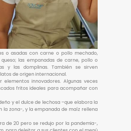
ces o asadas con carne o pollo mechado,
 y queso; las empanadas de carne, pollo o
as y las domplinas. También se sirven
latos de origen internacional.
r elementos innovadores. Algunas veces
scados fritos ideales para acompañar con
ideño y el dulce de lechosa –que elabora la
 la zona-, y la empanada de maíz rellena
ra de 20 pero se redujo por la pandemia-,
am, para deleitar a sus clientes con el menú