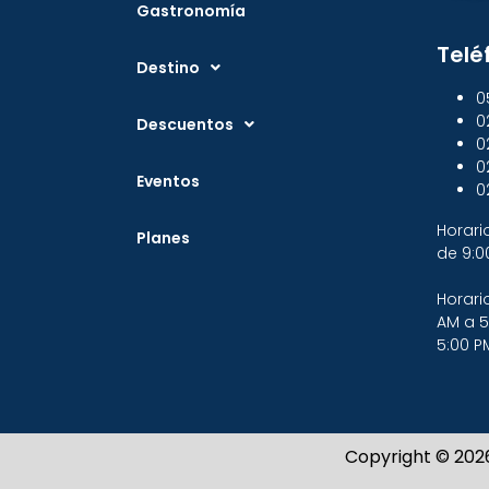
Gastronomía
Telé
Destino
0
0
Descuentos
0
0
Eventos
0
Horari
Planes
de 9:0
Horari
AM a 5
5:00 P
Copyright © 202