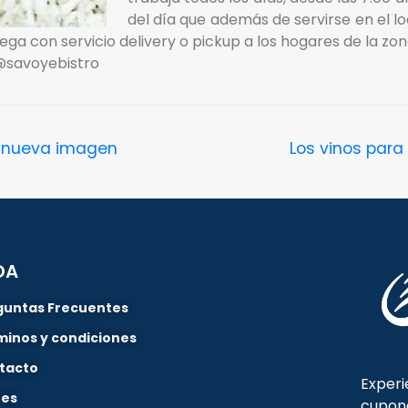
del día que además de servirse en el
ega con servicio delivery o pickup a los hogares de la zon
@savoyebistro
a nueva imagen
Los vinos para
DA
guntas Frecuentes
minos y condiciones
tacto
Experi
nes
cupon