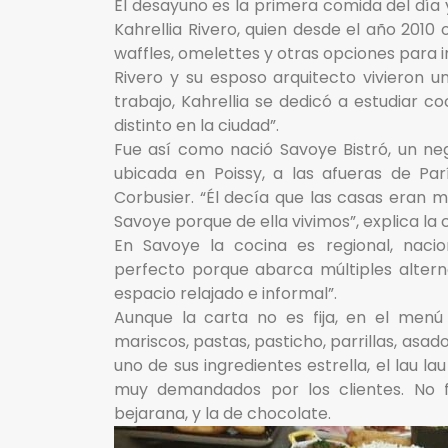
El desayuno es la primera comida del día 
Kahrellia Rivero, quien desde el año 20
waffles, omelettes y otras opciones para in
Rivero y su esposo arquitecto vivieron 
trabajo, Kahrellia se dedicó a estudiar c
distinto en la ciudad”.
Fue así como nació Savoye Bistró, un neg
ubicada en Poissy, a las afueras de Par
Corbusier. “Él decía que las casas eran 
Savoye porque de ella vivimos”, explica la
En Savoye la cocina es regional, nacio
perfecto porque abarca múltiples alter
espacio relajado e informal”.
Aunque la carta no es fija, en el menú 
mariscos, pastas, pasticho, parrillas, as
uno de sus ingredientes estrella, el lau 
muy demandados por los clientes. No fal
bejarana, y la de chocolate.