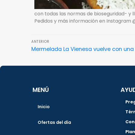
con todas las normas de bioseguridad- y ll
Pedidos y más información en Instagram 
ANTERIOR
Mermelada La Vienesa vuelve con un
MENÚ
AYU
Pre
Inicio
Tér
Con
Ofertas del día
Pla