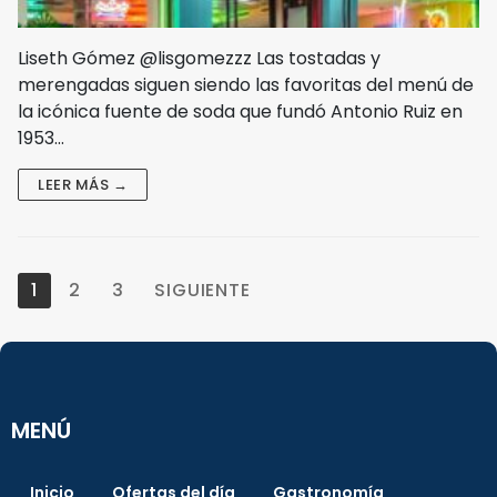
Liseth Gómez @lisgomezzz Las tostadas y
merengadas siguen siendo las favoritas del menú de
la icónica fuente de soda que fundó Antonio Ruiz en
1953…
LEER MÁS →
1
2
3
SIGUIENTE
MENÚ
Inicio
Ofertas del día
Gastronomía