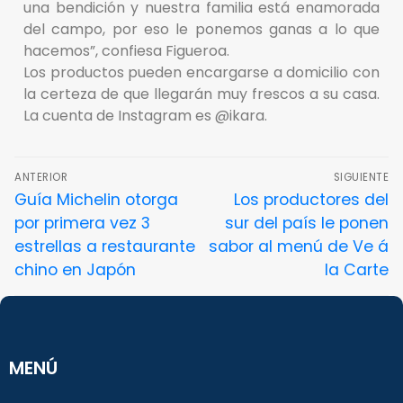
una bendición y nuestra familia está enamorada
del campo, por eso le ponemos ganas a lo que
hacemos”, confiesa Figueroa.
Los productos pueden encargarse a domicilio con
la certeza de que llegarán muy frescos a su casa.
La cuenta de Instagram es @ikara.
ANTERIOR
SIGUIENTE
Guía Michelin otorga
Los productores del
por primera vez 3
sur del país le ponen
estrellas a restaurante
sabor al menú de Ve á
chino en Japón
la Carte
MENÚ