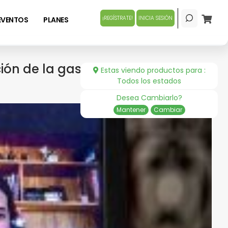
¡REGÍSTRATE!
INICIA SESIÓN
EVENTOS
PLANES
ción de la gastronomía
Estas viendo productos para :
Todos los estados
Desea Cambiarlo?
Mantener
Cambiar